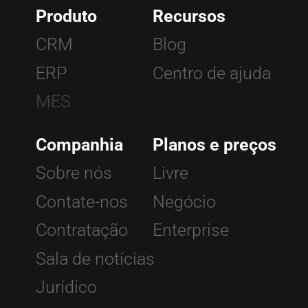
Produto
Recursos
CRM
Blog
ERP
Centro de ajuda
MES
Companhia
Planos e preços
Sobre nós
Livre
Contate-nos
Negócio
Contratação
Enterprise
Sala de notícias
Jurídico