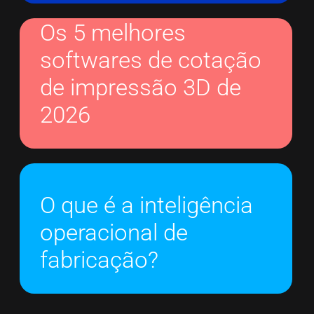
Os 5 melhores
softwares de cotação
de impressão 3D de
2026
O que é a inteligência
operacional de
fabricação?