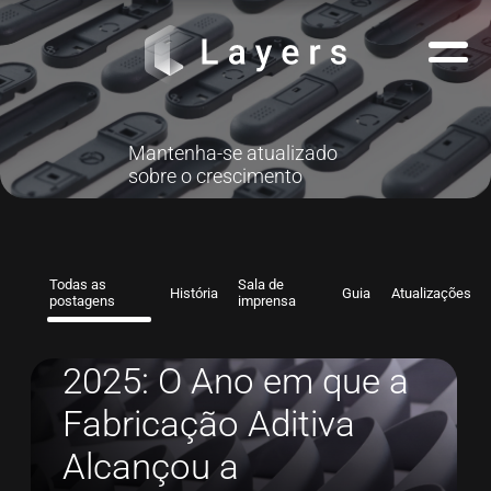
Mantenha-se atualizado
sobre o crescimento
Todas as
Sala de
História
Guia
Atualizações
postagens
imprensa
2025: O Ano em que a
Fabricação Aditiva
Alcançou a