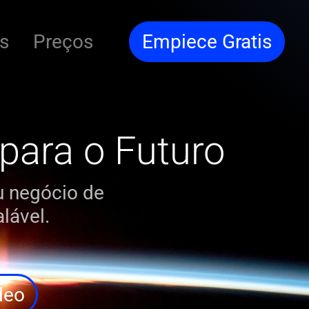
s
Preços
Empiece Gratis
para o Futuro
eu negócio de
lável.
deo