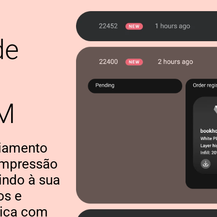
de
AM
ciamento
impressão
indo à sua
os e
tica com