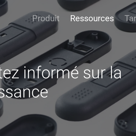
Produit
Ressources
Tar
ez informé sur la
issance