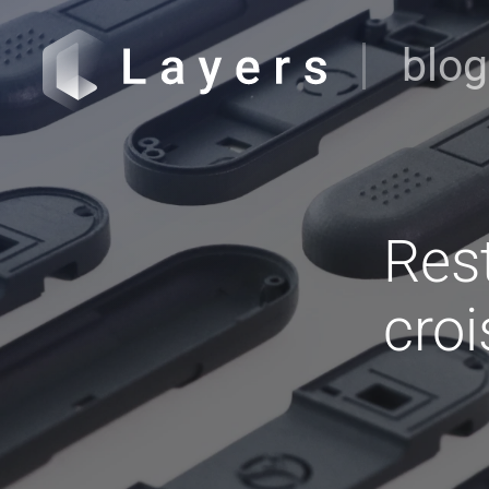
blog
Rest
cro